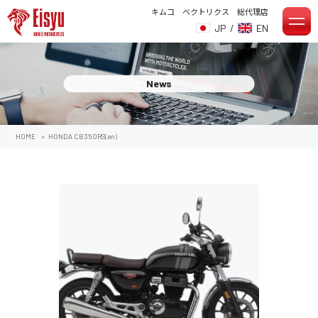
キムコ ベクトリクス 総代理店
JP
/
EN
News
HOME
>
HONDA CB350RS(en)