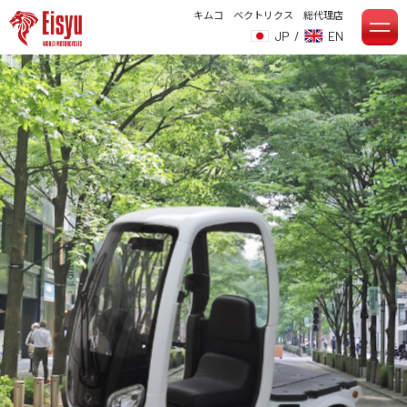
キムコ ベクトリクス 総代理店
JP
/
EN